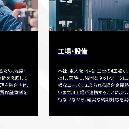
工場・設備
るため、温度･
本社･東大阪･小松･三重の4工場が
分析を徹底して
揮し、同時に、強固なネットワークに
理を融合させ、
様なニーズに応えられる総合金属
品質保証体制を
います。4工場が連携することにより
行ないながら、確実な納期対応を実