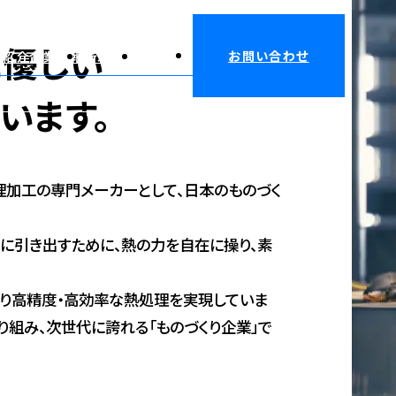
に優しい
お問い合わせ
業紹介
企業情報
新着情報
採用情報
います。
理加工の専門メーカーとして、日本のものづく
限に引き出すために、熱の力を自在に操り、素
より高精度・高効率な熱処理を実現していま
り組み、次世代に誇れる「ものづくり企業」で